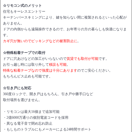
☆リモコン式のメリット
住宅もキーレスエントリー
キーナンバースキミングにより、鍵を知らない間に複製されるといった心配が
ありません。
ドアの内側からも遠隔操作できるので、お年寄りの方の暮らしも快適になりま
す。
カギ穴が無いのでピッキングなどの被害防止に
。
☆特殊粘着テープでの取付
ドアに穴あけなどの加工がいらないので
賃貸でも取付が可能
です。
お引っ越し時には取り外して
移設も可能
。
特殊な粘着テープなので強度は十分にあります
のでご安心ください。
もちろんビス止めも可能です。
☆引き戸にも対応
360度ロックで、開き戸はもちろん、引き戸や勝手口など
取付場所を選びません。
・リモコンは最大16個まで追加可能
・2億6000万通りの個別電波コードを採用
・異なる電子音で閉め忘れ防止
・もしものトラブルにもメーカーによる24時間サポート