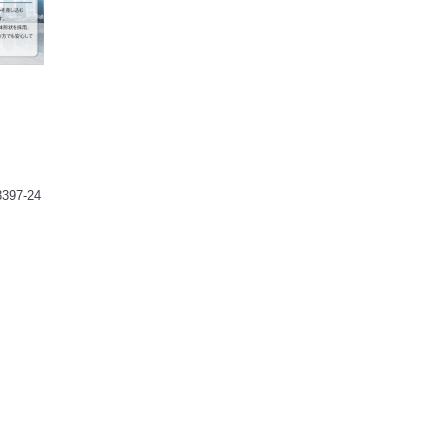
！
7-24