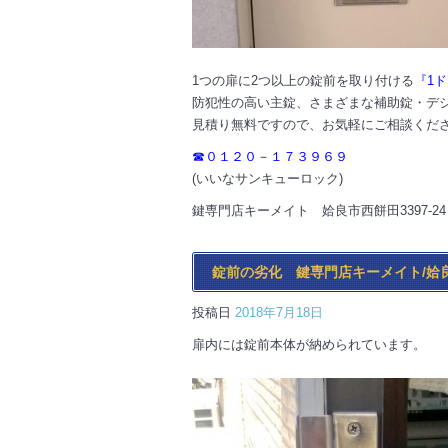
1つの扉に2つ以上の錠前を取り付ける
『1
防犯性の高い主錠、さまざまな補助錠・デ
見積り無料ですので、お気軽にご相談くだ
☎０１２０－１７３９６９
(いいなサンキューロック)
鍵専門店キーメイト 姶良市西餅田3397-24
錠前の劣化 鍵専門店キーメイト/姶
投稿日
2018年7月18日
扉内には錠前本体が納められています。