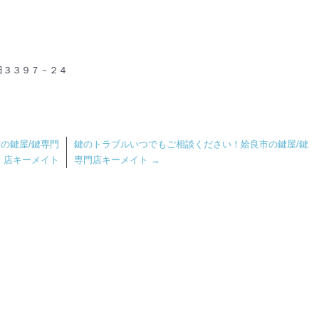
田３３９７－２４
の鍵屋/鍵専門
鍵のトラブルいつでもご相談ください！姶良市の鍵屋/鍵
店キーメイト
専門店キーメイト
→